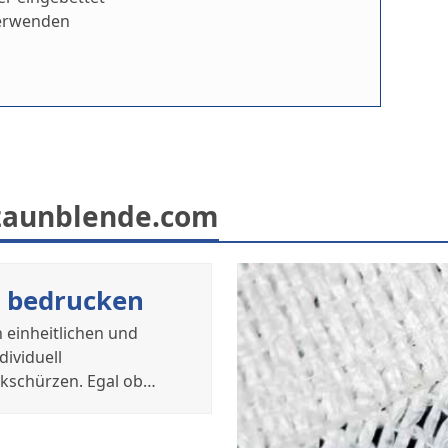
verwenden
uzaunblende.com
C bedrucken
n einheitlichen und
dividuell
kschürzen. Egal ob…