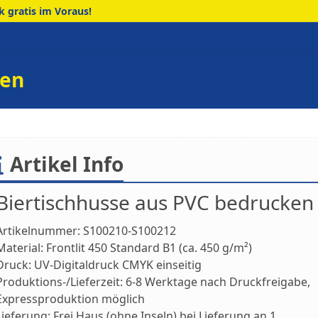
 gratis im Voraus!
ken
Artikel Info
Biertischhusse aus PVC bedrucken
Artikelnummer:
S100210-S100212
Material:
Frontlit 450 Standard B1 (ca. 450 g/m²)
Druck:
UV-Digitaldruck CMYK einseitig
Produktions-/Lieferzeit:
6-8 Werktage nach Druckfreigabe,
Expressproduktion möglich
Lieferung:
Frei Haus (ohne Inseln) bei Lieferung an 1