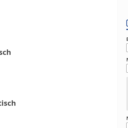
isch
tisch