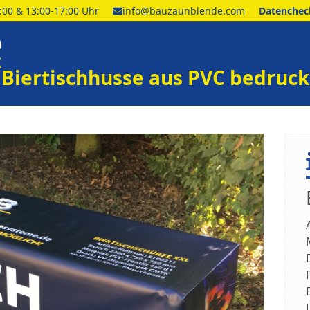
2:00 & 13:00-17:00 Uhr
info@bauzaunblende.com
Datencheck
Biertischhusse aus PVC bedruc