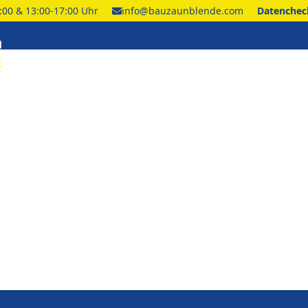
2:00 & 13:00-17:00 Uhr
info@bauzaunblende.com
Datencheck