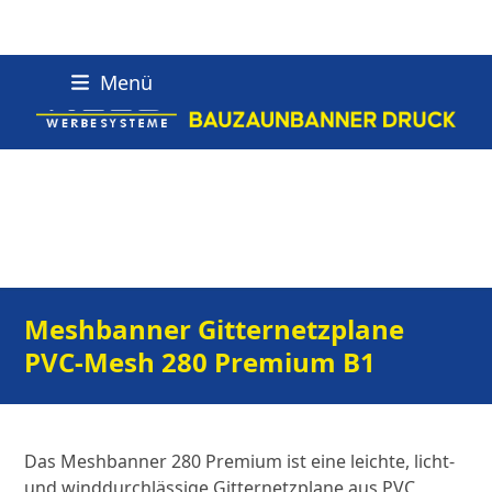
Skip
Menü
to
content
Meshbanner Gitternetzplane
PVC-Mesh 280 Premium B1
Das Meshbanner 280 Premium ist eine leichte, licht-
und winddurchlässige Gitternetzplane aus PVC