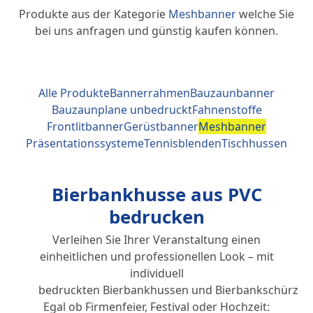
Produkte aus der Kategorie
Meshbanner
welche Sie
bei uns anfragen und günstig kaufen können.
Alle Produkte
Bannerrahmen
Bauzaunbanner
Bauzaunplane unbedruckt
Fahnenstoffe
Frontlitbanner
Gerüstbanner
Meshbanner
Präsentationssysteme
Tennisblenden
Tischhussen
Bierbankhusse aus PVC
bedrucken
Verleihen Sie Ihrer Veranstaltung einen
einheitlichen und professionellen Look – mit
individuell
bedruckten Bierbankhussen und Bierbankschürzen
Egal ob Firmenfeier, Festival oder Hochzeit: